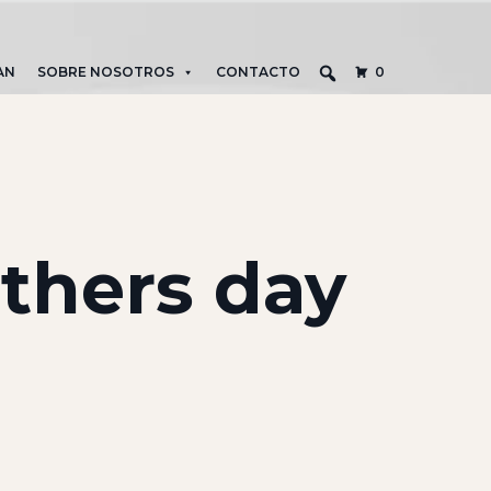
AN
SOBRE NOSOTROS
CONTACTO
0
athers day