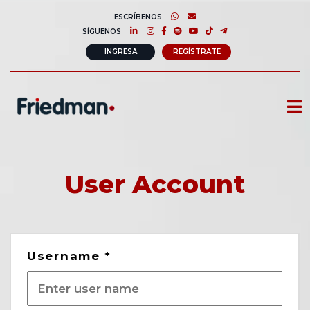
ESCRÍBENOS
SÍGUENOS
INGRESA
REGÍSTRATE
CURSOS
MEMBRESIAS
User Account
CONSULTORÍA CORPORATIVA
COMUNIDAD FRIEDMAN
Username
*
SOBRE NOSOTROS
CONTACTO