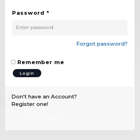
Password
*
0
Forgot password?
Remember me
Don't have an Account?
Register one!
Get Registered