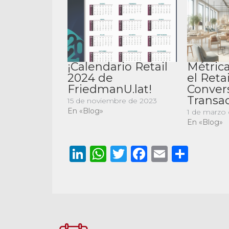
¡Calendario Retail
Métrica
2024 de
el Reta
FriedmanU.lat!
Convers
Transa
15 de noviembre de 2023
En «Blog»
1 de marzo
En «Blog»
LinkedIn
WhatsApp
Twitter
Facebook
Email
Comp