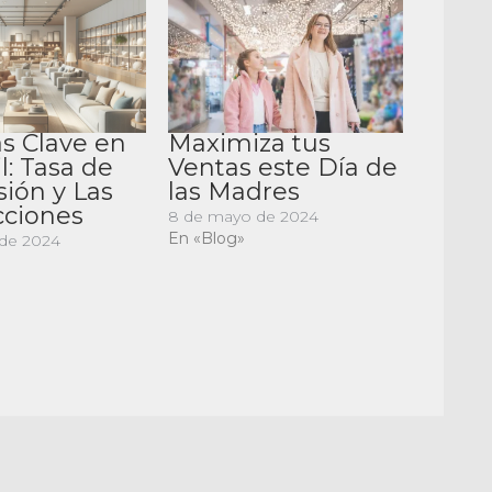
s Clave en
Maximiza tus
il: Tasa de
Ventas este Día de
ión y Las
las Madres
cciones
8 de mayo de 2024
En «Blog»
 de 2024
artir