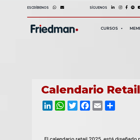
ESCRÍBENOS
SÍGUENOS
CURSOS
MEM
Calendario Retai
LinkedIn
WhatsApp
Twitter
Facebook
Email
Comp
El calendario retail 2025, está diseñado 