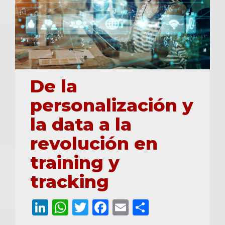
0
De la
personalización y
la data a la
revolución en
training y
tracking
LinkedIn
WhatsApp
Twitter
Facebook
Email
Comparti