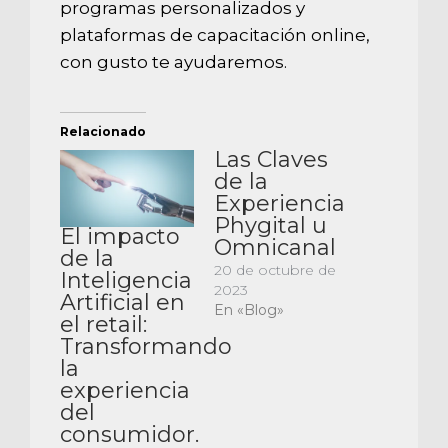
programas personalizados y
plataformas de capacitación online,
con gusto te ayudaremos.
Relacionado
Las Claves
de la
Experiencia
Phygital u
El impacto
Omnicanal
de la
20 de octubre de
Inteligencia
2023
Artificial en
En «Blog»
el retail:
Transformando
la
experiencia
del
consumidor.