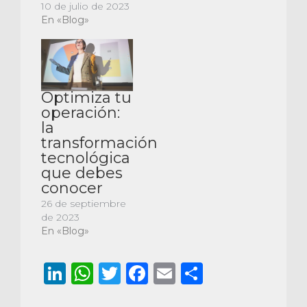
10 de julio de 2023
En «Blog»
Optimiza tu
operación:
la
transformación
tecnológica
que debes
conocer
26 de septiembre
de 2023
En «Blog»
LinkedIn
WhatsApp
Twitter
Facebook
Email
Comparti