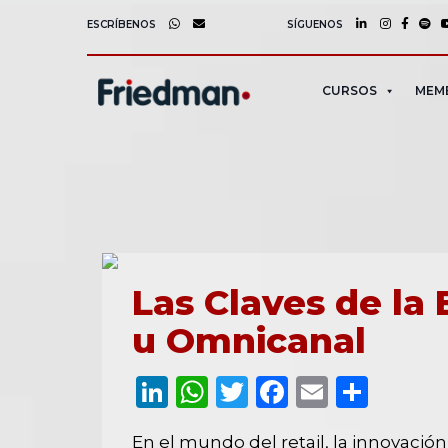
ESCRÍBENOS
SÍGUENOS
CURSOS
MEM
Las Claves de la 
u Omnicanal
LinkedIn
WhatsApp
Twitter
Facebook
Email
Comp
En el mundo del retail, la innovació