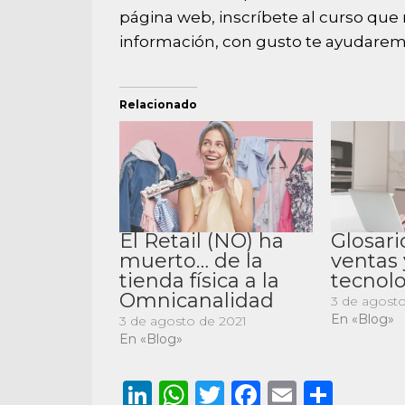
página web, inscríbete al curso que
información, con gusto te ayudarem
Relacionado
El Retail (NO) ha
Glosario
muerto… de la
ventas 
tienda física a la
tecnol
Omnicanalidad
3 de agosto
En «Blog»
3 de agosto de 2021
En «Blog»
LinkedIn
WhatsApp
Twitter
Facebook
Email
Comp