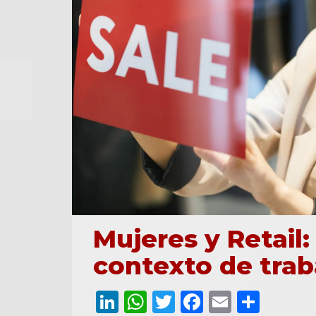
Mujeres y Retail:
contexto de trab
LinkedIn
WhatsApp
Twitter
Facebook
Email
Comp