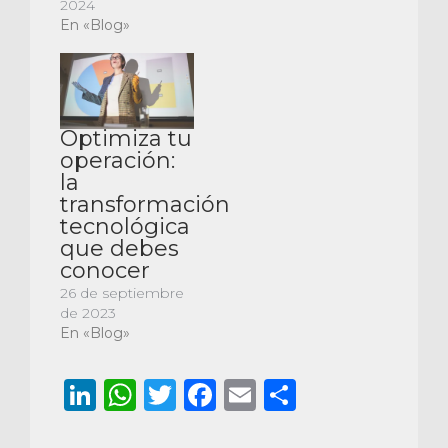
2024
En «Blog»
Optimiza tu
operación:
la
transformación
tecnológica
que debes
conocer
26 de septiembre
de 2023
En «Blog»
LinkedIn
WhatsApp
Twitter
Facebook
Email
Comparti