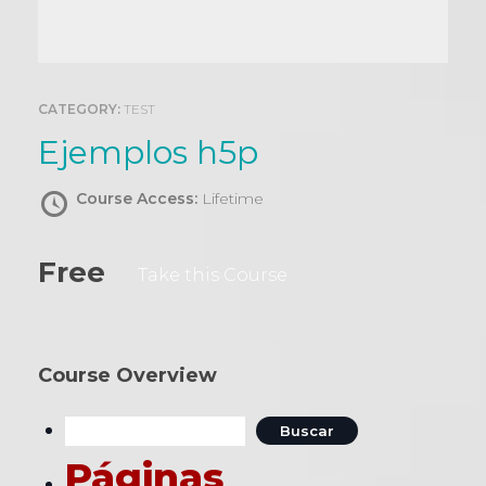
0
CATEGORY:
TEST
Ejemplos h5p
Course Access:
Lifetime
Free
Take this Course
Course Overview
Buscar:
Páginas