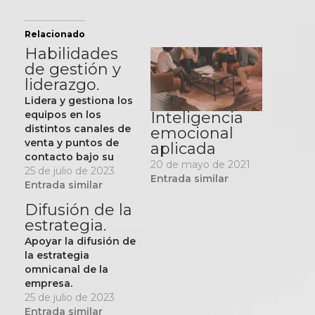
Relacionado
Habilidades
de gestión y
liderazgo.
Lidera y gestiona los
Inteligencia
equipos en los
distintos canales de
emocional
venta y puntos de
aplicada
contacto bajo su
20 de mayo de 2021
responsabilidad,
25 de julio de 2023
Entrada similar
poniendo en
Entrada similar
práctica acciones y
Difusión de la
comportamientos
estrategia.
que apoyen la
estrategia omnicanal
Apoyar la difusión de
de la empresa.
la estrategia
omnicanal de la
empresa.
25 de julio de 2023
Entrada similar