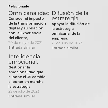
Relacionado
Omnicanalidad
Difusión de la
estrategia.
Conocer el impacto
de la transformación
Apoyar la difusión de
digital y su relación
la estrategia
con la Experiencia
omnicanal de la
del cliente,
empresa.
descubriendo los
20 de mayo de 2021
25 de julio de 2023
elementos que
Entrada similar
Entrada similar
componen a esta
Inteligencia
última y
emocional.
comprendiendo el
rol como Creador de
Gestionar la
Experiencias
emocionalidad que
Excepcionales para
supone el 35 cambio
el cliente.
al poner en marcha
la estrategia
omnicanal.
25 de julio de 2023
Entrada similar