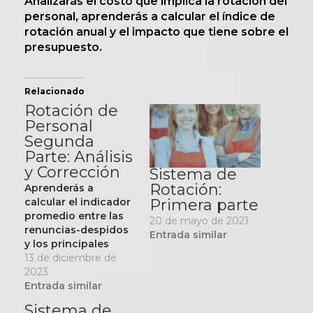
Analizarás el costo que implica la rotación del
personal, aprenderás a calcular el índice de
rotación anual y el impacto que tiene sobre el
presupuesto.
Relacionado
Rotación de
Personal
Segunda
Parte: Análisis
y Corrección
Sistema de
Rotación:
Aprenderás a
Primera parte
calcular el indicador
promedio entre las
20 de mayo de 2021
renuncias-despidos
Entrada similar
y los principales
motivos de rotación.
13 de diciembre de
2023
Entrada similar
Sistema de