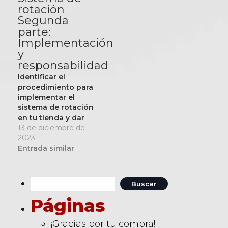
rotación
Segunda
parte:
Implementación
y
responsabilidad
Identificar el
procedimiento para
implementar el
sistema de rotación
en tu tienda y dar
seguimiento con
13 de diciembre de
responsabilidad.
2023
Entrada similar
Buscar:
Páginas
¡Gracias por tu compra!