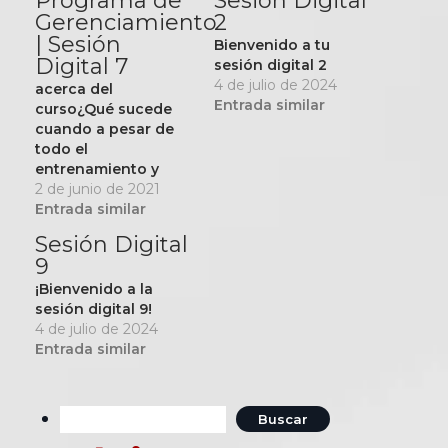
Programa de
Sesión Digital
Gerenciamiento
2
| Sesión
Bienvenido a tu
Digital 7
sesión digital 2
4 de julio de 2024
acerca del
Entrada similar
curso¿Qué sucede
cuando a pesar de
todo el
entrenamiento y
coaching individual,
2 de junio de 2021
el colaborador elige
Entrada similar
no seguir las
Sesión Digital
políticas y
9
procedimiento de la
empresa? En estos
¡Bienvenido a la
necesitarás contar
sesión digital 9!
con proceso
4 de julio de 2024
disciplinario que te
Entrada similar
permita encarrilar al
colaborador.Objetivos
del cursoSeguir
Buscar:
pasos disciplinarios