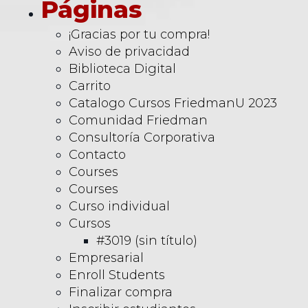
cuya naturaleza se
Páginas
vuelva cada vez
más…
¡Gracias por tu compra!
Aviso de privacidad
Biblioteca Digital
Carrito
Catalogo Cursos FriedmanU 2023
Comunidad Friedman
Consultoría Corporativa
Contacto
Courses
Courses
Curso individual
Cursos
#3019 (sin título)
Empresarial
Enroll Students
Finalizar compra