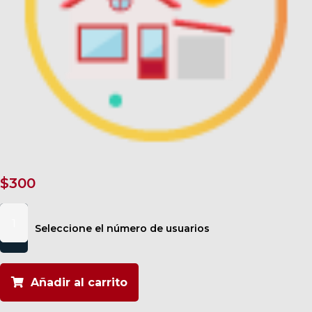
$
300
Consolidar
una
Seleccione el número de usuarios
venta
cantidad
Añadir al carrito