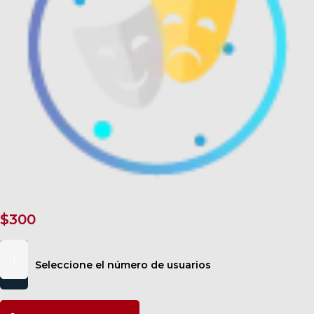
$
300
Empatía
vs
Seleccione el número de usuarios
compasión
cantidad