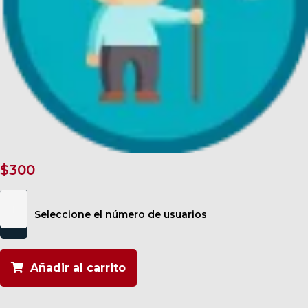
$
300
Liderazgo
Personal
Seleccione el número de usuarios
cantidad
Añadir al carrito