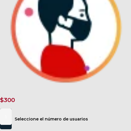
$
300
Operación
regreso
Seleccione el número de usuarios
para
Colaboradores,