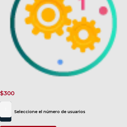
$
300
Sistema
de
Seleccione el número de usuarios
Rotación:
Primera
parte