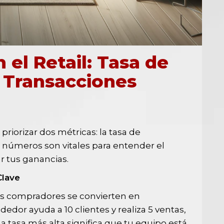
 el Retail: Tasa de
 Transacciones
artir
riorizar dos métricas: la tasa de
s números son vitales para entender el
r tus ganancias.
Clave
tos compradores se convierten en
edor ayuda a 10 clientes y realiza 5 ventas,
a tasa más alta significa que tu equipo está