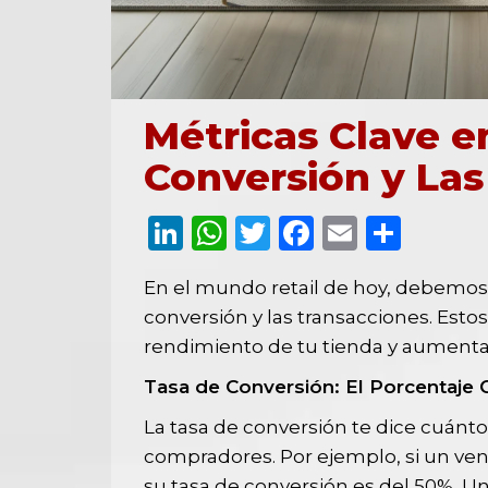
Métricas Clave en
Conversión y Las
LinkedIn
WhatsApp
Twitter
Facebook
Email
Comp
En el mundo retail de hoy, debemos p
conversión y las transacciones. Esto
rendimiento de tu tienda y aumenta
Tasa de Conversión: El Porcentaje 
La tasa de conversión te dice cuán
compradores. Por ejemplo, si un vend
su tasa de conversión es del 50%. Un