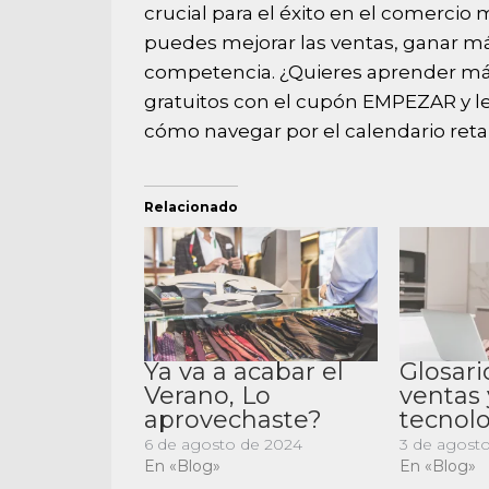
crucial para el éxito en el comercio m
puedes mejorar las ventas, ganar má
competencia. ¿Quieres aprender más
gratuitos
con el cupón EMPEZAR y lee
cómo navegar por el
calendario reta
Relacionado
Ya va a acabar el
Glosario
Verano, Lo
ventas 
aprovechaste?
tecnol
6 de agosto de 2024
3 de agosto
En «Blog»
En «Blog»