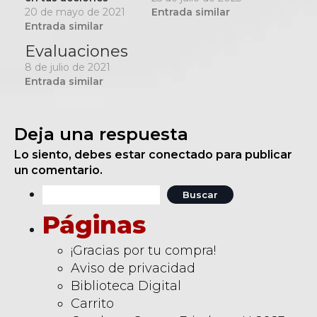
diarias.
20 de mayo de 2021
Entrada similar
Entrada similar
Evaluaciones
8 de julio de 2021
Entrada similar
Deja una respuesta
Lo siento, debes estar
conectado
para publicar
un comentario.
Buscar:
Páginas
¡Gracias por tu compra!
Aviso de privacidad
Biblioteca Digital
Carrito