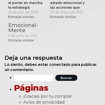
al poner en marcha
estado emocional y
la estrategia
las acciones que
omnicanal.
25 de julio de 2023
puede llevar a cabo
20 de mayo de 2021
Entrada similar
cada colaborador,
Entrada similar
para el autocuidado
Emocional-
de la salud
Mente
emocional.
2 de junio de 2021
Entrada similar
Deja una respuesta
Lo siento, debes estar
conectado
para publicar
un comentario.
Buscar:
Páginas
¡Gracias por tu compra!
Aviso de privacidad