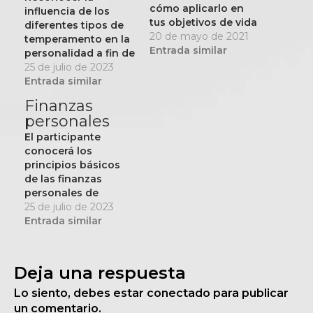
cómo aplicarlo en
influencia de los
tus objetivos de vida
diferentes tipos de
y propósitos.
20 de mayo de 2021
temperamento en la
Entrada similar
personalidad a fin de
convivir en
25 de julio de 2023
concordancia con
Entrada similar
ellas en beneficio de
Finanzas
tus relaciones
personales
personales.
El participante
conocerá los
principios básicos
de las finanzas
personales de
manera que pueda
25 de julio de 2023
aplicarlos en sí
Entrada similar
mismo, impactando
positivamente en su
bienestar económico.
Deja una respuesta
Lo siento, debes estar
conectado
para publicar
un comentario.