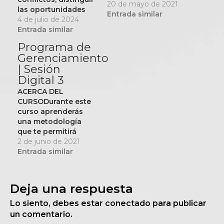
20 de mayo de 2021
las oportunidades
Entrada similar
para negociar y
4 de julio de 2024
utilizar la
Entrada similar
negociación para
Programa de
resolver problemas
Gerenciamiento
en diferentes
| Sesión
situaciones.
Digital 3
ACERCA DEL
CURSODurante este
curso aprenderás
una metodología
que te permitirá
desarrollar las
2 de junio de 2021
habilidades que
Entrada similar
necesitan tus
vendedores para
mejorar su
Deja una respuesta
productividad.Objetivos
del
Lo siento, debes estar
conectado
para publicar
cursoComprender
un comentario.
las