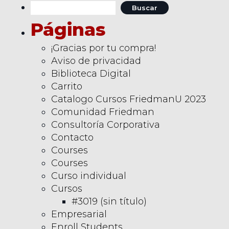
Buscar:
métricas/estadísticas
que miden la calidad
Páginas
de la venta del
vendedor.Aprenderás
¡Gracias por tu compra!
a aplicar las
siguientes
Aviso de privacidad
herramientas:
Biblioteca Digital
Resumen de
Carrito
Desempeño
Catalogo Cursos FriedmanU 2023
Individual, Resumen
de Desempeño
Comunidad Friedman
Semanal.Aprenderás
Consultoría Corporativa
a calcular…
Contacto
Courses
Courses
Curso individual
Cursos
#3019 (sin título)
Empresarial
Enroll Students