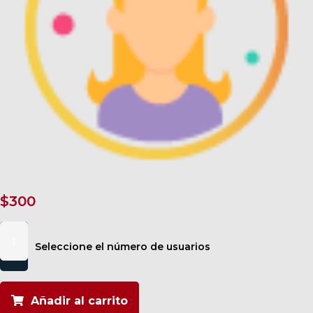
$
300
Señales
de
Seleccione el número de usuarios
compra
cantidad
Añadir al carrito