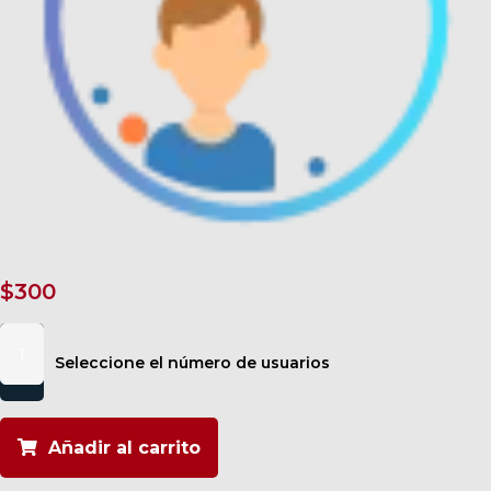
$
300
Tu
Motivación
Seleccione el número de usuarios
Personal
cantidad
Añadir al carrito