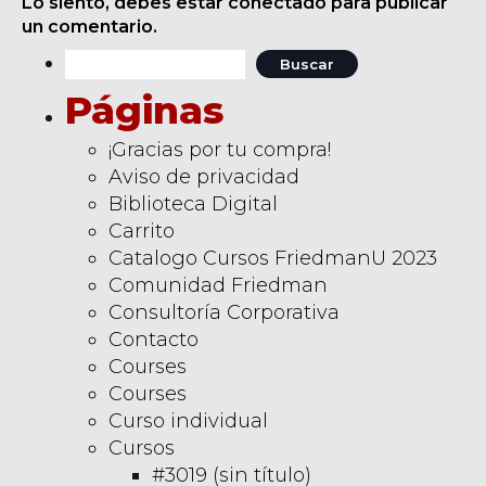
Lo siento, debes estar
conectado
para publicar
con proceso
un comentario.
disciplinario que te
Buscar:
permita encarrilar al
colaborador.Objetivos
Páginas
del cursoSeguir
pasos disciplinarios
¡Gracias por tu compra!
cuya naturaleza se
vuelva cada vez
Aviso de privacidad
más…
Biblioteca Digital
Carrito
Catalogo Cursos FriedmanU 2023
Comunidad Friedman
Consultoría Corporativa
Contacto
Courses
Courses
Curso individual
Cursos
#3019 (sin título)