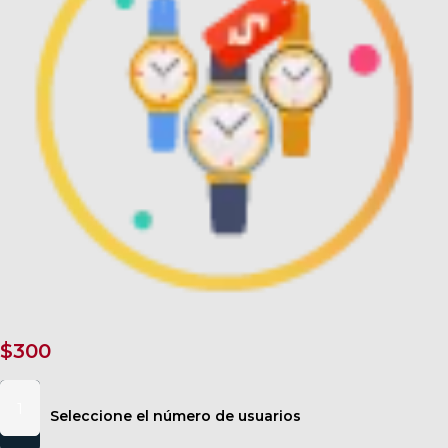
$
300
Cuando
te
Seleccione el número de usuarios
piden